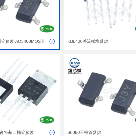

應管參數-AO3400MOS管
KBL406整流橋堆參數

CT肖特基二極管參數
S8050三極管參數