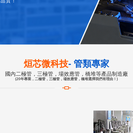
越品質！
烜芯微科技
- 管類專家
國內二極管，三極管，場效應管，橋堆等產品制造廠
(20年專業，二極管，三極管，場效應管，橋堆選擇我們有理由！)