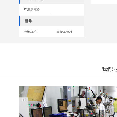
IC集成電路
橋堆
整流橋堆
肖特基橋堆
我們只