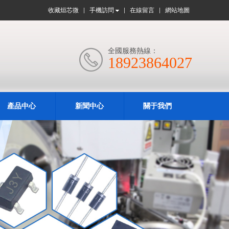
收藏烜芯微
手機訪問
在線留言
網站地圖
全國服務熱線：

18923864027
產品中心
新聞中心
關于我們