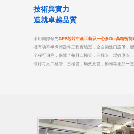
技術與實力
造就卓越品質
采用國際領先
GPP芯片生產工藝及一心多Die高精密
擁有功率半導體器件工程實驗室，全自動進口設備，層
全程可追溯，保障了每只二極管，三極管，場效應管，
做好每只二極管，三極管，場效應管，橋堆等產品一直