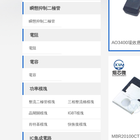
瞬態抑制二極管
瞬態抑制二極管
電阻
AO3400場效
電阻
電容
電容
功率模塊
整流二極管模塊
三相整流橋模塊
晶閘關模塊
IGBT模塊
肖特基模塊
快恢復模塊
MBR20100
IC集成電路