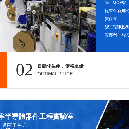
管、MOS管
從來料的測
質保障
總工程師服務
質部門，為
02
自動化生產，價格至優
OPTIMAL PRICE
率半導體器件工程實驗室
,保障了每只