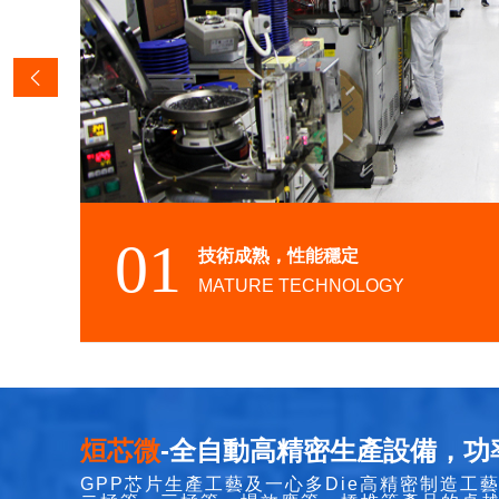

01
技術成熟，性能穩定
MATURE TECHNOLOGY
烜芯微
-全自動高精密生產設備，功
GPP芯片生產工藝及一心多Die高精密制造工藝