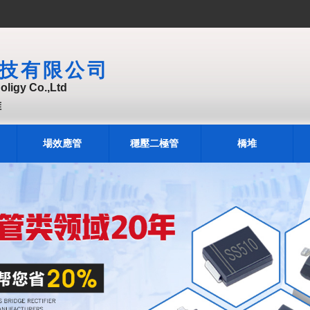
技有限公司
ligy Co.,Ltd
堆
場效應管
穩壓二極管
橋堆