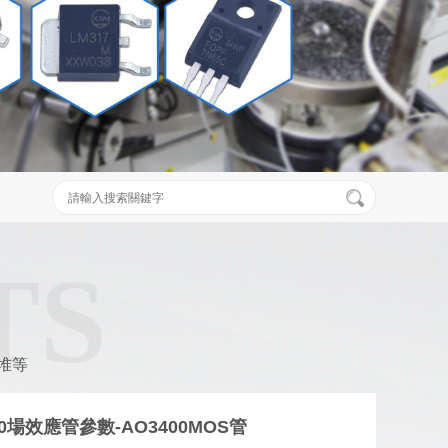
TS
堆等
00場效應管參數-AO3400MOS管