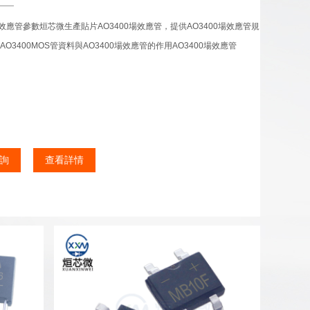
0場效應管參數烜芯微生產貼片AO3400場效應管，提供AO3400場效應管規
O3400MOS管資料與AO3400場效應管的作用AO3400場效應管
詢
查看詳情